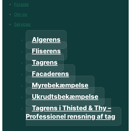
Forside
Om os
Services
Algerens
Fliserens
Tagrens
Facaderens
Myrebekæmpelse
Ukrudtsbekæmpelse
Tagrens i Thisted & Thy –
Professionel rensning af tag